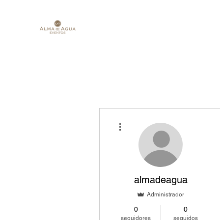
Más acciones
almadeagua
Administrador
0
0
seguidores
seguidos